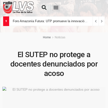
Quiénes Somos
Foro Amazonía Futura: UTP promueve la innovación tecnológica y el desarrollo sostenible de la Amazonía peruana
Home
Noticias
El SUTEP no protege a
docentes denunciados por
acoso