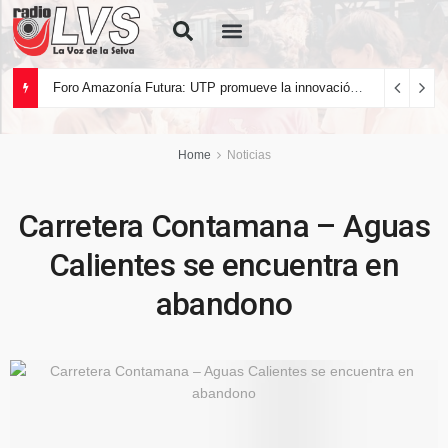
Quiénes Somos
Foro Amazonía Futura: UTP promueve la innovación tecnológica y el desarrollo sostenible de la Amazonía peruana
Home
Noticias
Carretera Contamana – Aguas
Calientes se encuentra en
abandono