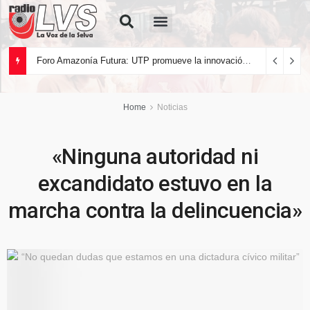
Quiénes Somos
Foro Amazonía Futura: UTP promueve la innovación tecnológica y el desarrollo sostenible de la Amazonía peruana
Home
Noticias
«Ninguna autoridad ni
excandidato estuvo en la
marcha contra la delincuencia»