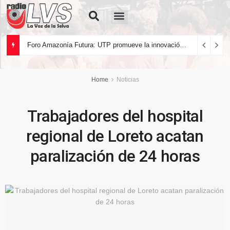
Quiénes Somos
Foro Amazonía Futura: UTP promueve la innovación tecnológica y el desarrollo sostenible de la Amazonía peruana
Home
Noticias
Trabajadores del hospital
regional de Loreto acatan
paralización de 24 horas