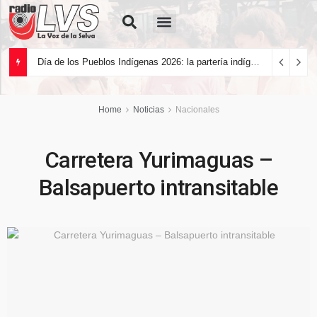
Quiénes Somos
Día de los Pueblos Indígenas 2026: la partería indígena como defensa de la vida y la naturaleza
Home
Noticias
Nacionales
Carretera Yurimaguas –
Balsapuerto intransitable