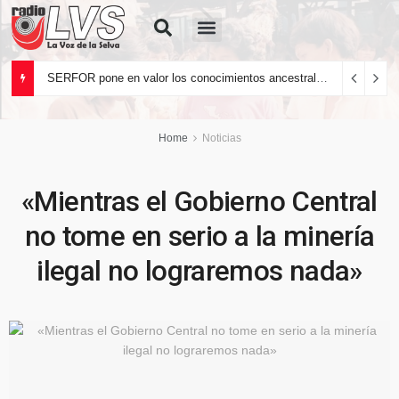
Quiénes Somos
SERFOR pone en valor los conocimientos ancestrales del pueblo kakataibo para conservar los bosques del país
Home
Noticias
«Mientras el Gobierno Central
no tome en serio a la minería
ilegal no lograremos nada»