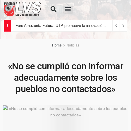
Quiénes Somos
Foro Amazonía Futura: UTP promueve la innovación tecnológica y el desarrollo sostenible de la Amazonía peruana
Home
Noticias
«No se cumplió con informar
adecuadamente sobre los
pueblos no contactados»