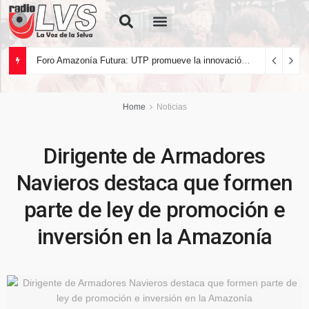
Quiénes Somos
Foro Amazonía Futura: UTP promueve la innovación tecnológica y el desarrollo sostenible de la Amazonía peruana
Home
Noticias
Dirigente de Armadores
Navieros destaca que formen
parte de ley de promoción e
inversión en la Amazonía