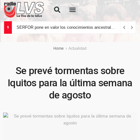
Quiénes Somos
SERFOR pone en valor los conocimientos ancestrales del pueblo kakataibo para conservar los bosques del país
Home
Actualidad
Se prevé tormentas sobre
Iquitos para la última semana
de agosto