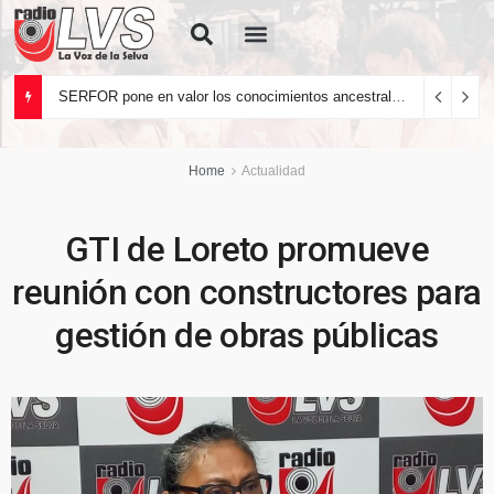
Quiénes Somos
SERFOR pone en valor los conocimientos ancestrales del pueblo kakataibo para conservar los bosques del país
Home
Actualidad
GTI de Loreto promueve
reunión con constructores para
gestión de obras públicas