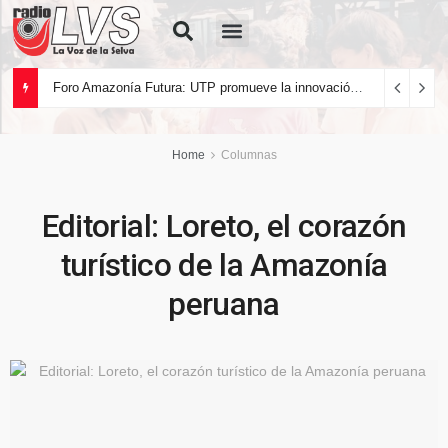
Quiénes Somos
Foro Amazonía Futura: UTP promueve la innovación tecnológica y el desarrollo sostenible de la Amazonía peruana
Home
Columnas
Editorial: Loreto, el corazón
turístico de la Amazonía
peruana