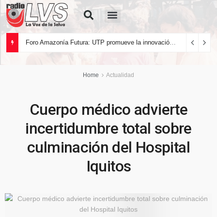
Quiénes Somos
Foro Amazonía Futura: UTP promueve la innovación tecnológica y el desarrollo sostenible de la Amazonía peruana
Home
Actualidad
Cuerpo médico advierte
incertidumbre total sobre
culminación del Hospital
Iquitos