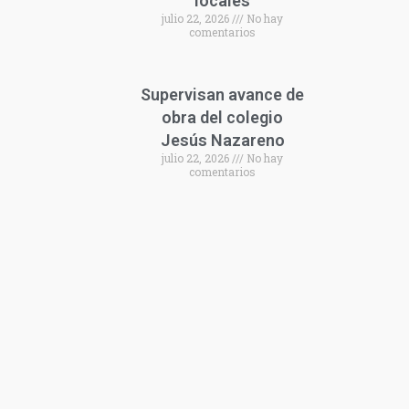
locales
julio 22, 2026
No hay
comentarios
Supervisan avance de
obra del colegio
Jesús Nazareno
julio 22, 2026
No hay
comentarios