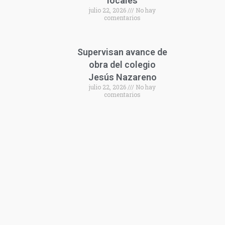
locales
julio 22, 2026
No hay
comentarios
Supervisan avance de
obra del colegio
Jesús Nazareno
julio 22, 2026
No hay
comentarios