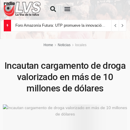
Quiénes Somos
Foro Amazonía Futura: UTP promueve la innovación tecnológica y el desarrollo sostenible de la Amazonía peruana
Home
Noticias
locales
Incautan cargamento de droga
valorizado en más de 10
millones de dólares