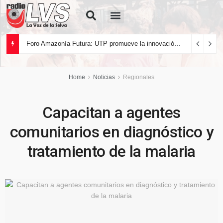
Quiénes Somos
Foro Amazonía Futura: UTP promueve la innovación tecnológica y el desarrollo sostenible de la Amazonía peruana
Home
Noticias
Regionales
Capacitan a agentes
comunitarios en diagnóstico y
tratamiento de la malaria