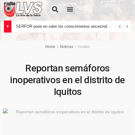
Quiénes Somos
SERFOR pone en valor los conocimientos ancestrales del pueblo kakataibo para conservar los bosques del país
Home
Noticias
locales
Reportan semáforos
inoperativos en el distrito de
Iquitos