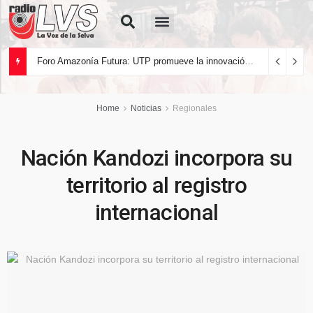
Quiénes Somos
Foro Amazonía Futura: UTP promueve la innovación tecnológica y el desarrollo sostenible de la Amazonía peruana
Home
Noticias
Regionales
Nación Kandozi incorpora su
territorio al registro
internacional