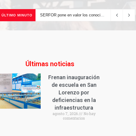
SERFOR pone en valor los conocimientos ancestrales del pueblo kakataibo para conservar los bosques del país
ÚLTIMO MINUTO
Últimas noticias
Frenan inauguración
de escuela en San
Lorenzo por
deficiencias en la
infraestructura
agosto 7, 2026
No hay
comentarios