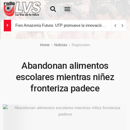
Quiénes Somos
Foro Amazonía Futura: UTP promueve la innovación tecnológica y el desarrollo sostenible de la Amazonía peruana
Home
Noticias
Regionales
Abandonan alimentos
escolares mientras niñez
fronteriza padece