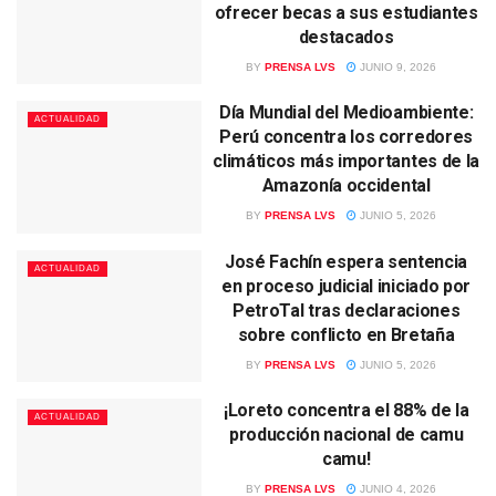
ofrecer becas a sus estudiantes
destacados
BY
PRENSA LVS
JUNIO 9, 2026
Día Mundial del Medioambiente:
ACTUALIDAD
Perú concentra los corredores
climáticos más importantes de la
Amazonía occidental
BY
PRENSA LVS
JUNIO 5, 2026
José Fachín espera sentencia
ACTUALIDAD
en proceso judicial iniciado por
PetroTal tras declaraciones
sobre conflicto en Bretaña
BY
PRENSA LVS
JUNIO 5, 2026
¡Loreto concentra el 88% de la
ACTUALIDAD
producción nacional de camu
camu!
BY
PRENSA LVS
JUNIO 4, 2026