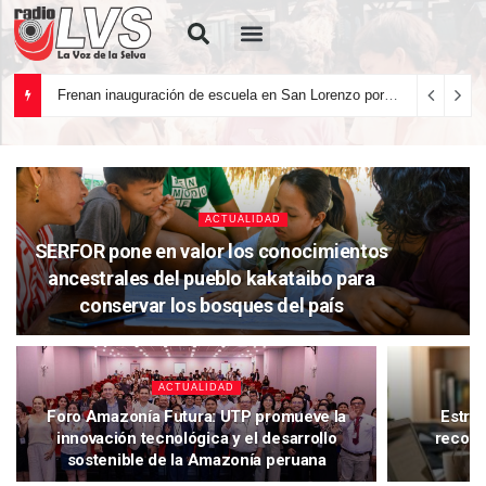
Quiénes Somos
Frenan inauguración de escuela en San Lorenzo por deficiencias en la infraestructura
ACTUALIDAD
SERFOR pone en valor los conocimientos
ancestrales del pueblo kakataibo para
conservar los bosques del país
ACTUALIDAD
Foro Amazonía Futura: UTP promueve la
Estrés
innovación tecnológica y el desarrollo
recome
sostenible de la Amazonía peruana