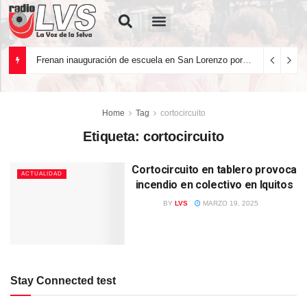
Quiénes Somos
Frenan inauguración de escuela en San Lorenzo por deficiencias en la infraestructura
Home
Tag
cortocircuito
Etiqueta:
cortocircuito
Cortocircuito en tablero provoca
ACTUALIDAD
incendio en colectivo en Iquitos
BY
LVS
MARZO 19, 2025
Stay Connected test