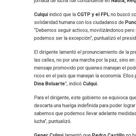
jornada de lucha fue contundente en
Nauta, Re
Culqui
indicó que la
CGTP y el FPL
no buscó co
solidaridad humana con los ciudadanos de
Pun
“Debemos seguir activos, movilizándonos pero r
podemos ser la excepción”, puntualizó el presid
El dirigente lamentó el pronunciamiento de la p
las calles, no por una marcha por la paz, sino e
mensaje promovido por quienes manejan el poder
ricos en el país que manejan la economía. Ellos
Dina Boluarte
”, indicó
Culqui.
Para el dirigente, este gobierno se equivoca que
descarta una huelga indefinida para poder lograr
sabemos que podemos llevar adelante medidas p
lucha”, puntualizó.
Gener Culqui
lamentó que
Pedro Castillo
no h