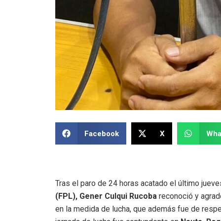
Facebook
X
Wha
Dirigente Culqui considera que medidas co
Tras el paro de 24 horas acatado el último jueve
(FPL), Gener Culqui Rucoba
reconoció y agrade
en la medida de lucha, que además fue de respet