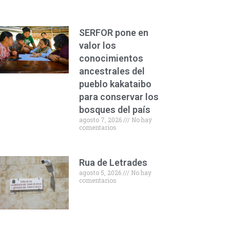
SERFOR pone en
valor los
conocimientos
ancestrales del
pueblo kakataibo
para conservar los
bosques del país
agosto 7, 2026
No hay
comentarios
Rua de Letrades
agosto 5, 2026
No hay
comentarios