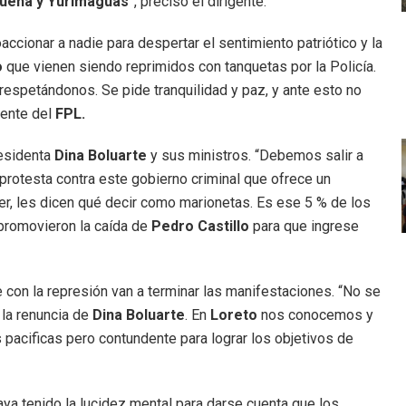
quena y Yurimaguas
”, precisó el dirigente.
accionar a nadie para despertar el sentimiento patriótico y la
o
que vienen siendo reprimidos con tanquetas por la Policía.
espetándonos. Se pide tranquilidad y paz, y ante esto no
ente del
FPL.
residenta
Dina Boluarte
y sus ministros. “Debemos salir a
n protesta contra este gobierno criminal que ofrece un
, les dicen qué decir como marionetas. Es ese 5 % de los
 promovieron la caída de
Pedro Castillo
para que ingrese
 con la represión van a terminar las manifestaciones. “No se
 la renuncia de
Dina Boluarte
. En
Loreto
nos conocemos y
acificas pero contundente para lograr los objetivos de
aya tenido la lucidez mental para darse cuenta que los