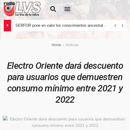
Quiénes Somos
SERFOR pone en valor los conocimientos ancestrales del pueblo kakataibo para conservar los bosques del país
Home
Noticias
Electro Oriente dará descuento
para usuarios que demuestren
consumo mínimo entre 2021 y
2022