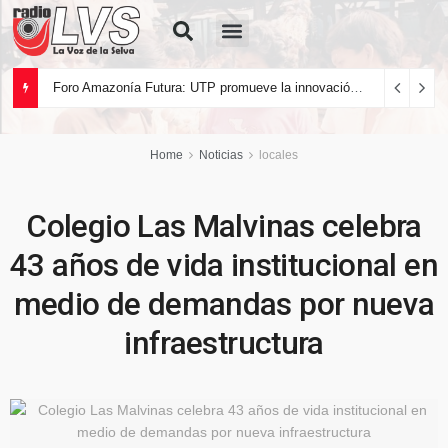
Quiénes Somos
Foro Amazonía Futura: UTP promueve la innovación tecnológica y el desarrollo sostenible de la Amazonía peruana
Home
Noticias
locales
Colegio Las Malvinas celebra
43 años de vida institucional en
medio de demandas por nueva
infraestructura