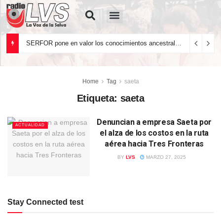
Quiénes Somos
SERFOR pone en valor los conocimientos ancestrales del pueblo kakataibo para conservar los bosques del país
Home
Tag
saeta
Etiqueta:
saeta
Denuncian a empresa Saeta por
ACTUALIDAD
el alza de los costos en la ruta
aérea hacia Tres Fronteras
BY
LVS
MARZO 27, 2025
Stay Connected test