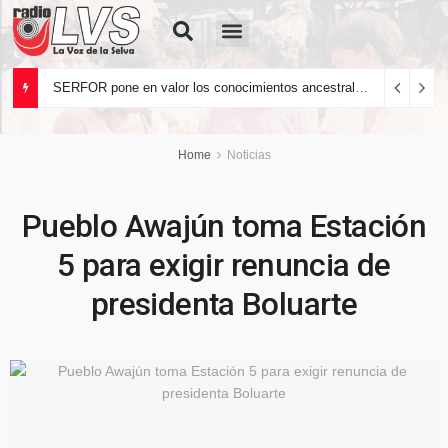
Quiénes Somos
SERFOR pone en valor los conocimientos ancestrales del pueblo kakataibo para conservar los bosques del país
Home
Noticias
Pueblo Awajún toma Estación
5 para exigir renuncia de
presidenta Boluarte