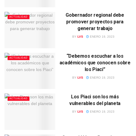
Gobernador regional debe
ACTUALIDAD
promover proyectos para
generar trabajo
BY
LVS
ENERO 19, 2023
“Debemos escuchar a los
ACTUALIDAD
académicos que conocen sobre
los Piaci”
BY
LVS
ENERO 19, 2023
Los Piaci son los más
ACTUALIDAD
vulnerables del planeta
BY
LVS
ENERO 19, 2023