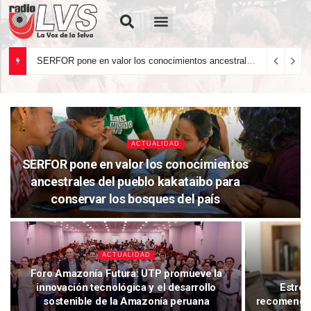
Quiénes Somos
SERFOR pone en valor los conocimientos ancestrales del pueblo kakataibo para conservar los bosques del país
ACTUALIDAD
SERFOR pone en valor los conocimientos
ancestrales del pueblo kakataibo para
conservar los bosques del país
ACTUALIDAD
Foro Amazonía Futura: UTP promueve la
innovación tecnológica y el desarrollo
Estrés
sostenible de la Amazonía peruana
recomendac