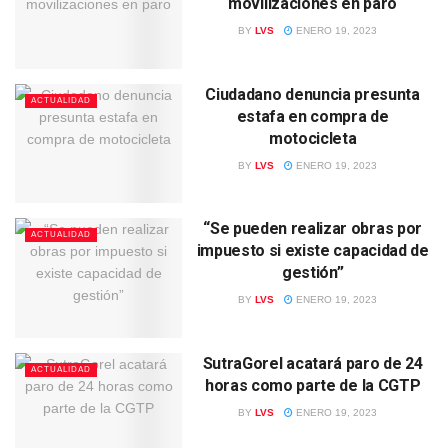
movilizaciones en paro
BY
LVS
ENERO 19, 2023
Ciudadano denuncia presunta
ACTUALIDAD
estafa en compra de
motocicleta
BY
LVS
ENERO 19, 2023
“Se pueden realizar obras por
ACTUALIDAD
impuesto si existe capacidad de
gestión”
BY
LVS
ENERO 19, 2023
SutraGorel acatará paro de 24
ACTUALIDAD
horas como parte de la CGTP
BY
LVS
ENERO 19, 2023