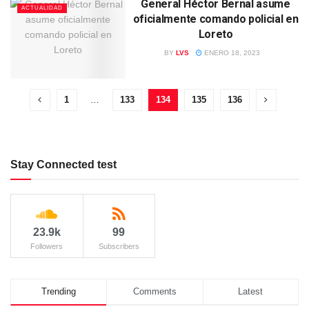
General Héctor Bernal asume
ACTUALIDAD
oficialmente comando policial en
Loreto
BY
LVS
ENERO 18, 2023
1
…
133
134
135
136
Stay Connected test
23.9k
99
Followers
Subscribers
Trending
Comments
Latest